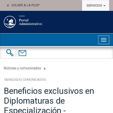
VOLVER A LA PUCP
SERVICIOS
Abri
Buscar:
Contáctenos
Noticias y comunicados
18/06/2024 | COMUNICADOS
Beneficios exclusivos en
Diplomaturas de
Especialización -