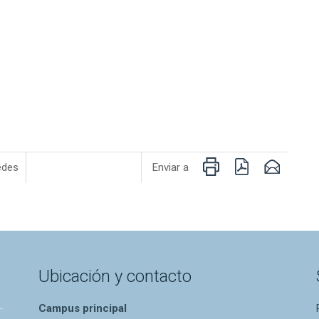
Imprimir
PDF
Email
edes
Enviar a
Ubicación y contacto
Campus principal