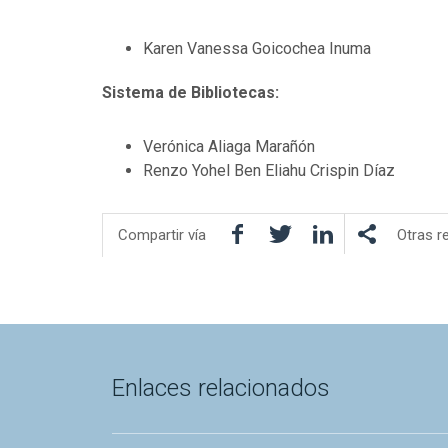
Karen Vanessa Goicochea Inuma
Sistema de Bibliotecas:
Verónica Aliaga Marañón
Renzo Yohel Ben Eliahu Crispin Díaz
Facebook
Twitter
LinkedIn
Compartir vía
Otras r
Enlaces relacionados