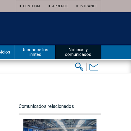
CENTURIA
APRENDE
INTRANET
Reconoce los
Noticias y
vicios
límites
comunicados
Buscar:
Contáctenos
Comunicados relacionados