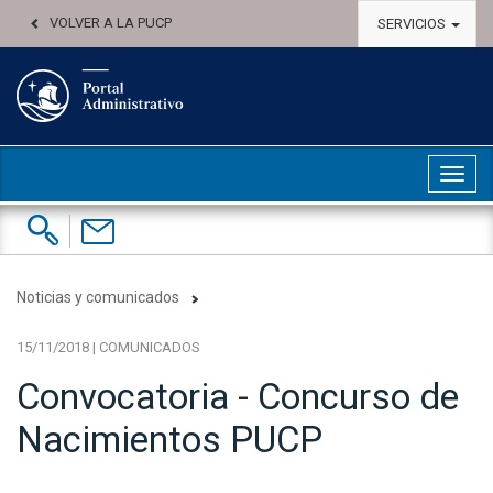
VOLVER A LA PUCP
SERVICIOS
Abri
Buscar:
Contáctenos
Noticias y comunicados
15/11/2018 | COMUNICADOS
Convocatoria - Concurso de
Nacimientos PUCP