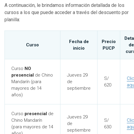
A continuación, le brindamos información detallada de los
cursos a los que puede acceder a través del descuento por
planilla:
Deta
Fecha de
Precio
Curso
de
inicio
PUCP
cur
Curso
NO
presencial
de Chino
Jueves 29
S/
Cli
Mandarín (para
de
620
aqu
mayores de 14
septiembre
años)
Curso
presencial
de
Jueves 29
Chino Mandarín
S/
Cli
de
(para mayores de 14
630
aqu
septiembre
años)