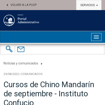
VOLVER A LA PUCP
SERVICIOS
Abri
Buscar:
Contáctenos
Noticias y comunicados
29/08/2022 | COMUNICADOS
Cursos de Chino Mandarín
de septiembre - Instituto
Confucio