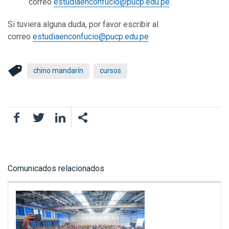
correo
estudiaenconfucio@pucp.edu.pe
.
Si tuviera alguna duda, por favor escribir al
correo
estudiaenconfucio@pucp.edu.pe
chino mandarín
cursos
Facebook
Twitter
LinkedIn
Comunicados relacionados