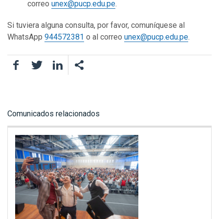
correo
unex@pucp.edu.pe
.
Si tuviera alguna consulta, por favor, comuníquese al
WhatsApp
944572381
o al correo
unex@pucp.edu.pe
.
Facebook
Twitter
LinkedIn
Comunicados relacionados