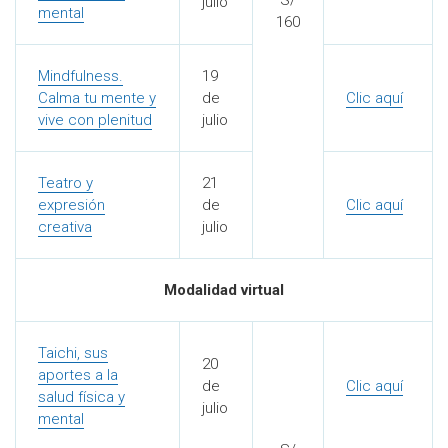
julio
mental
160
Mindfulness.
19
Calma tu mente y
de
Clic aquí
vive con plenitud
julio
Teatro y
21
expresión
de
Clic aquí
creativa
julio
Modalidad virtual
Taichi, sus
20
aportes a la
de
Clic aquí
salud física y
julio
mental