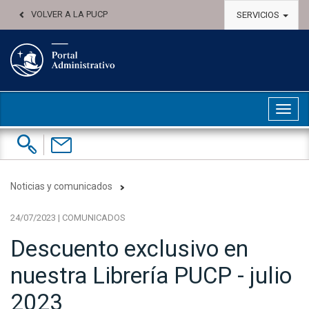
VOLVER A LA PUCP
SERVICIOS
Abri
Buscar:
Contáctenos
Noticias y comunicados
24/07/2023 | COMUNICADOS
Descuento exclusivo en
nuestra Librería PUCP - julio
2023