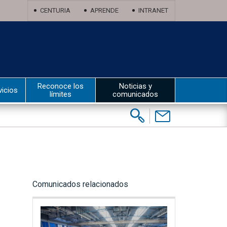
CENTURIA
APRENDE
INTRANET
Reconoce los
Noticias y
vicios
límites
comunicados
Buscar:
Contáctenos
Comunicados relacionados