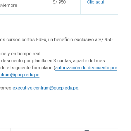
S/ 950
Clic aquí
oviembre
os cursos cortos EdEx, un beneficio exclusivo a S/ 950
ne y en tiempo real.
descuento por planilla en 3 cuotas, a partir del mes
o el siguiente formulario (
autorización de descuento por
entrum@pucp.edu.pe
.
 correo
executive.centrum@pucp.edu.pe
.