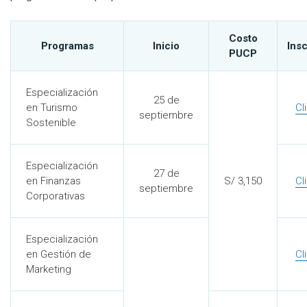
Costo
Programas
Inicio
Ins
PUCP
Especialización
25 de
en Turismo
Cl
septiembre
Sostenible
Especialización
27 de
en Finanzas
S/ 3,150
Cl
septiembre
Corporativas
Especialización
en Gestión de
Cl
Marketing