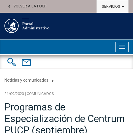
VOLVER A LA PUCP
SERVICIOS
Abri
Buscar:
Contáctenos
Noticias y comunicados
21/09/2023 | COMUNICADOS
Programas de
Especialización de Centrum
PUCP (septiembre)