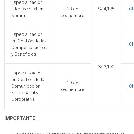
Especialización
Internacional en
28 de
S/ 4,125
Cl
Scrum
septiembre
Especialización
en Gestión de las
Cl
Compensaciones
y Beneficios
S/ 3,150
Especialización
en Gestión de la
29 de
Comunicación
Cl
septiembre
Empresarial y
Corporativa
IMPORTANTE: