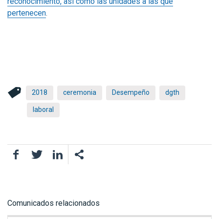
reconocimiento, así como las unidades a las que
pertenecen
.
2018
ceremonia
Desempeño
dgth
laboral
Facebook
Twitter
LinkedIn
Comunicados relacionados