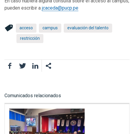
En caso hubiera alguna consulta sobre el acceso al campus,
pueden escribir a
jcaceda@pucp.pe
acceso
campus
evaluación del talento
restricción
Facebook
Twitter
LinkedIn
Comunicados relacionados