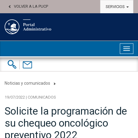
VOLVER A LA PUCP
SERVICIOS
Abri
Buscar:
Contáctenos
Noticias y comunicados
19/07/2022 | COMUNICADOS
Solicite la programación de
su chequeo oncológico
preventivo 2022