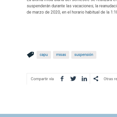
suspenderán durante las vacaciones; la reanudación
de marzo de 2020, en el horario habitual de la 1:
capu
misas
suspensión
Facebook
Twitter
LinkedIn
Compartir vía
Otras r