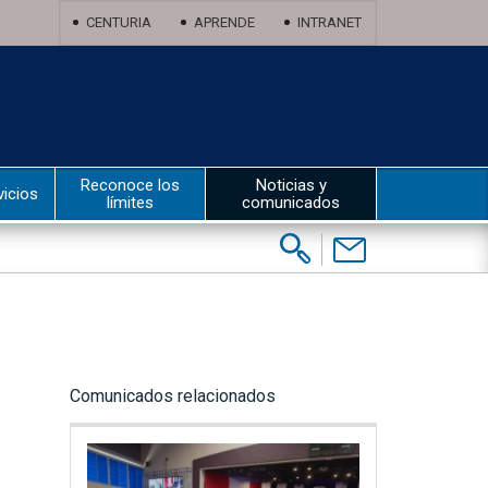
CENTURIA
APRENDE
INTRANET
Reconoce los
Noticias y
vicios
límites
comunicados
Buscar:
Contáctenos
Comunicados relacionados