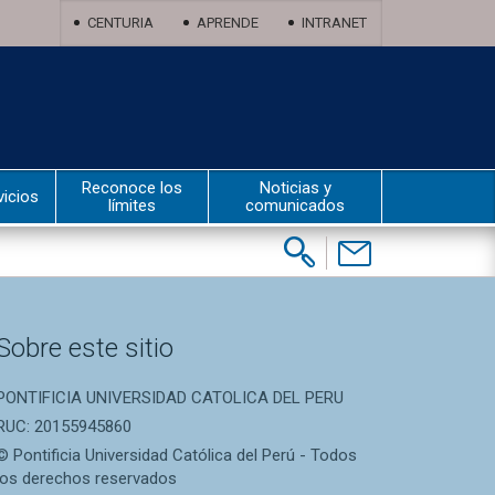
CENTURIA
APRENDE
INTRANET
Reconoce los
Noticias y
vicios
límites
comunicados
Buscar:
Contáctenos
Sobre este sitio
PONTIFICIA UNIVERSIDAD CATOLICA DEL PERU
RUC: 20155945860
© Pontificia Universidad Católica del Perú - Todos
los derechos reservados