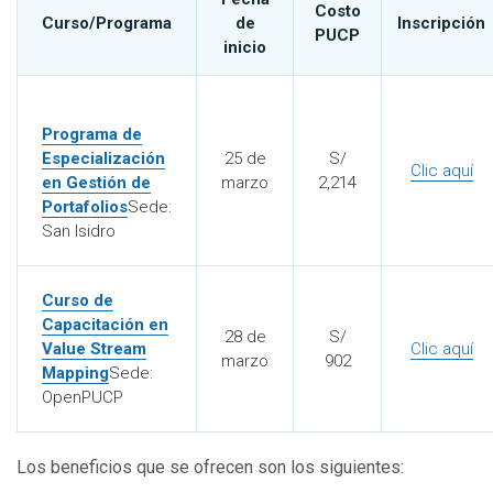
Costo
Curso/Programa
de
Inscripción
PUCP
inicio
Programa de
Especialización
25 de
S/
Clic aquí
en Gestión de
marzo
2,214
Portafolios
Sede:
San Isidro
Curso de
Capacitación en
28 de
S/
Value Stream
Clic aquí
marzo
902
Mapping
Sede:
OpenPUCP
Los beneficios que se ofrecen son los siguientes: