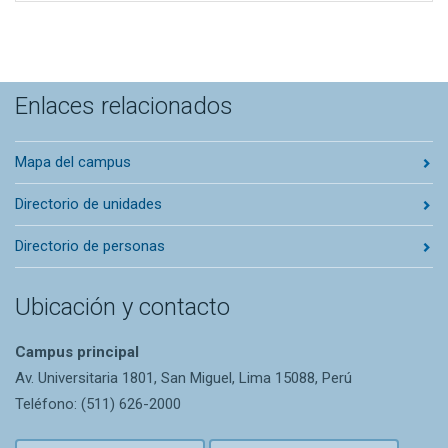
Enlaces relacionados
Mapa del campus
Directorio de unidades
Directorio de personas
Ubicación y contacto
Campus principal
Av. Universitaria 1801, San Miguel, Lima 15088, Perú
Teléfono: (511) 626-2000