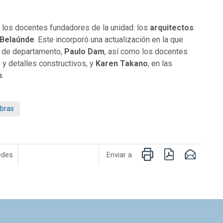
 los docentes fundadores de la unidad: los
arquitectos
 Belaúnde
. Este incorporó una actualización en la que
e de departamento,
Paulo Dam
, así como los docentes
e y detalles constructivos, y
Karen Takano
, en las
a.
bras
Imprimir
PDF
Email
edes
Enviar a