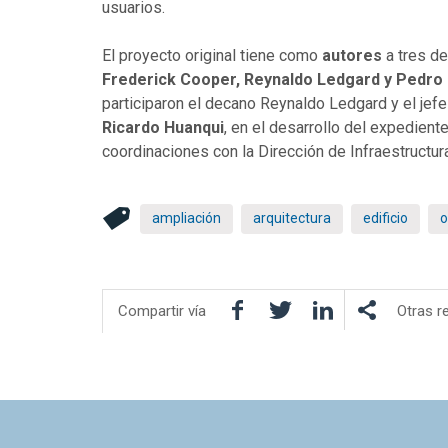
usuarios.
El proyecto original tiene como
autores
a tres de
Frederick Cooper, Reynaldo Ledgard y Pedro
participaron el decano Reynaldo Ledgard y el jef
Ricardo Huanqui
, en el desarrollo del expedient
coordinaciones con la Dirección de Infraestructur
ampliación
arquitectura
edificio
o
Facebook
Twitter
LinkedIn
Compartir vía
Otras r