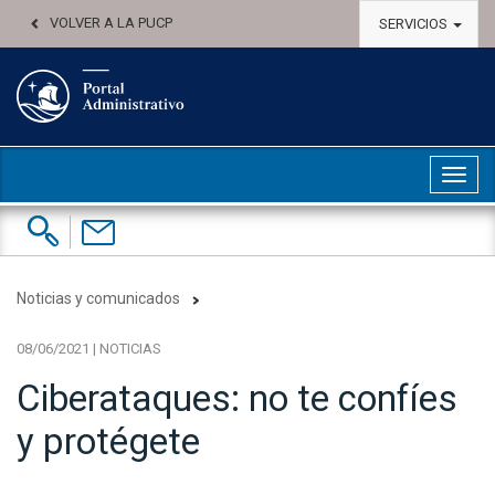
VOLVER A LA PUCP
SERVICIOS
Abri
Buscar:
Contáctenos
Noticias y comunicados
08/06/2021 | NOTICIAS
Ciberataques: no te confíes
y protégete