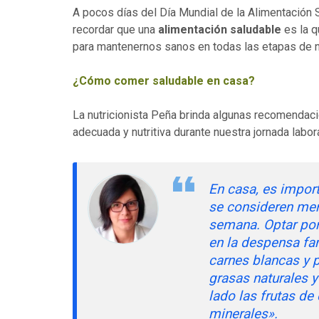
A pocos días del Día Mundial de la Alimentación 
recordar que una
alimentación saludable
es la 
para mantenernos sanos en todas las etapas de n
¿Cómo comer saludable en casa?
La nutricionista Peña brinda algunas recomendaci
adecuada y nutritiva durante nuestra jornada labora
En casa, es impor
se consideren men
semana. Optar por 
en la despensa fa
carnes blancas y p
grasas naturales
lado las frutas de
minerales».