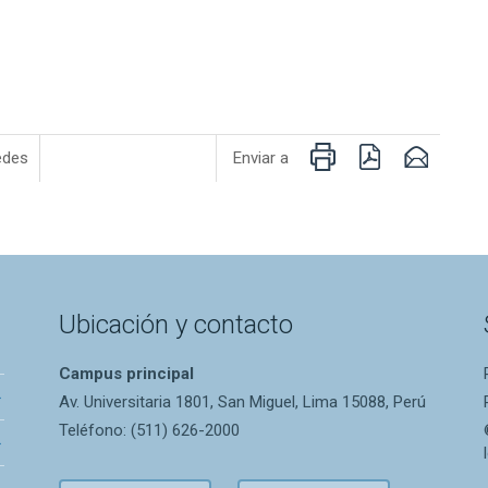
Imprimir
PDF
Email
edes
Enviar a
Ubicación y contacto
Campus principal
Av. Universitaria 1801, San Miguel, Lima 15088, Perú
Teléfono: (511) 626-2000