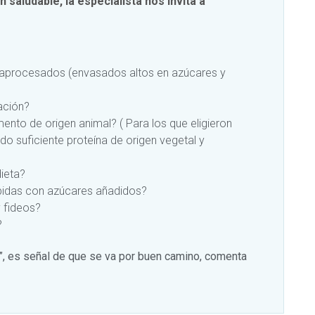
n saludable, la especialista nos invita a
traprocesados (envasados altos en azúcares y
ación?
nto de origen animal? ( Para los que eligieron
o suficiente proteína de origen vegetal y
ieta?
ebidas con azúcares añadidos?
 fideos?
?
í”, es señal de que se va por buen camino, comenta