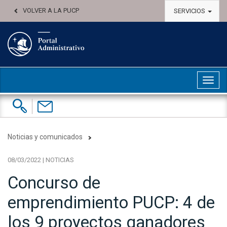
VOLVER A LA PUCP
SERVICIOS
Abri
Buscar:
Contáctenos
Noticias y comunicados
08/03/2022 | NOTICIAS
Concurso de
emprendimiento PUCP: 4 de
los 9 proyectos ganadores