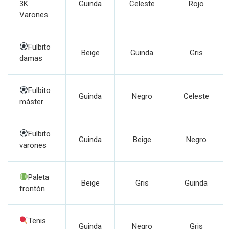
3K
Guinda
Celeste
Rojo
Varones
Fulbito
Beige
Guinda
Gris
damas
Fulbito
Guinda
Negro
Celeste
máster
Fulbito
Guinda
Beige
Negro
varones
Paleta
Beige
Gris
Guinda
frontón
Tenis
Guinda
Negro
Gris