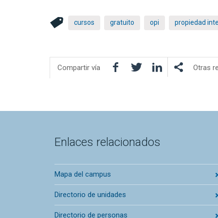
cursos
gratuito
opi
propiedad inte
Facebook
Twitter
LinkedIn
Compartir vía
Otras r
Enlaces relacionados
Mapa del campus
Directorio de unidades
Directorio de personas