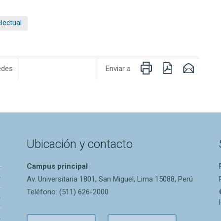
lectual
Imprimir
PDF
Email
edes
Enviar a
Ubicación y contacto
Campus principal
Av. Universitaria 1801, San Miguel, Lima 15088, Perú
Teléfono: (511) 626-2000