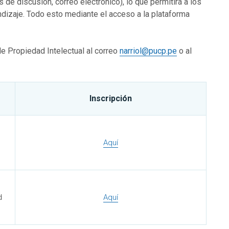
s de discusión, correo electrónico), lo que permitirá a los
ndizaje. Todo esto mediante el acceso a la plataforma
de Propiedad Intelectual al correo
narriol@pucp.pe
o al
Inscripción
Aquí
d
Aquí