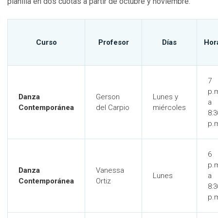
planilla en dos cuotas a partir de octubre y noviembre.
Curso
Profesor
Días
Hor
7
p.
Danza
Gerson
Lunes y
a
Contemporánea
del Carpio
miércoles
8:3
p.
6
p.
Danza
Vanessa
Lunes
a
Contemporánea
Ortiz
8:3
p.