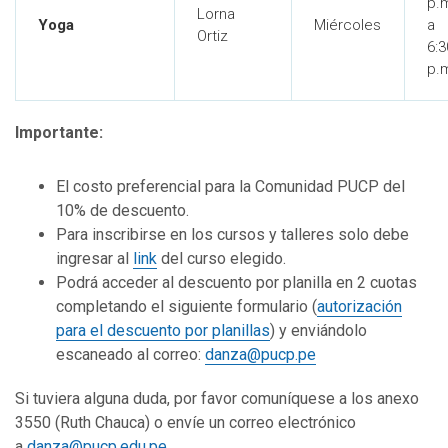
p.
Lorna
Yoga
Miércoles
a
Ortiz
6:3
p.
Importante:
El costo preferencial para la Comunidad PUCP del
10% de descuento.
Para inscribirse en los cursos y talleres solo debe
ingresar al
link
del curso elegido.
Podrá acceder al descuento por planilla en 2 cuotas
completando el siguiente formulario (
autorización
para el descuento por planillas
) y enviándolo
escaneado al correo:
danza@pucp.pe
Si tuviera alguna duda, por favor comuníquese a los anexo
3550 (Ruth Chauca) o envíe un correo electrónico
a
danza@pucp.edu.pe