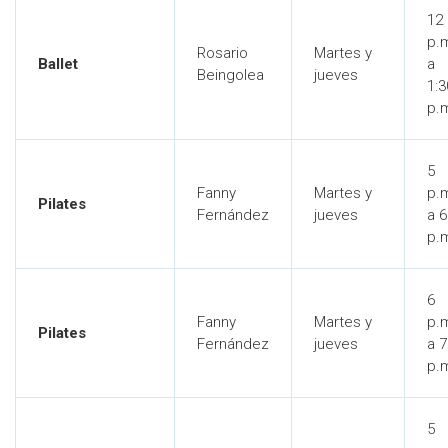
12
p.
Rosario
Martes y
Ballet
a
Beingolea
jueves
1:3
p.
5
Fanny
Martes y
p.
Pilates
Fernández
jueves
a 6
p.
6
Fanny
Martes y
p.
Pilates
Fernández
jueves
a 7
p.
5