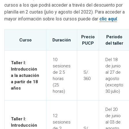
cursos a los que podrá acceder a través del descuento por
planilla en 2 cuotas (julio y agosto del 2022). Para acceder a
mayor información sobre los cursos puede dar
clic aquí
.
Precio
Periodo
Curso
Duración
PUCP
del taller
10
Del 18
Taller I:
sesiones
de junio
Introducción
de 2.5
S/.
al 27 de
a la actuación
horas
360
agosto
a partir de 18
(25
(excepto
años
horas)
30 julio)
Del 20
12
de junio
Taller I:
sesiones
al 03 de
Introducción
de 2
S/.
agosto