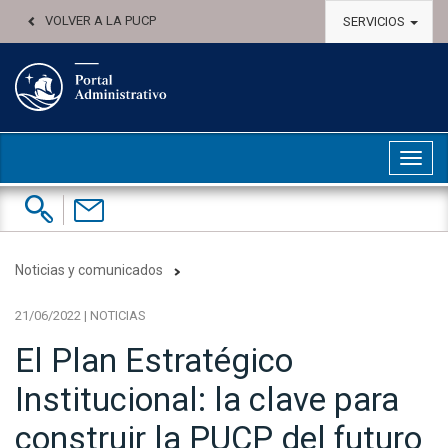
VOLVER A LA PUCP
SERVICIOS
Abri
Buscar:
Contáctenos
Noticias y comunicados
21/06/2022 | NOTICIAS
El Plan Estratégico
Institucional: la clave para
construir la PUCP del futuro