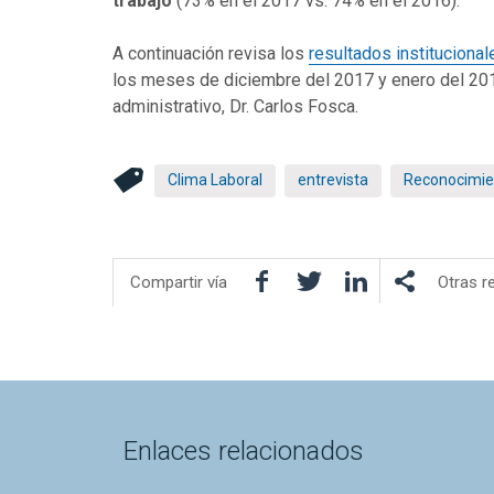
trabajo
(73% en el 2017 vs. 74% en el 2016).
A continuación revisa los
resultados institucional
los meses de diciembre del 2017 y enero del 2018,
administrativo, Dr. Carlos Fosca.
Clima Laboral
entrevista
Reconocimie
Facebook
Twitter
LinkedIn
Compartir vía
Otras r
Enlaces relacionados