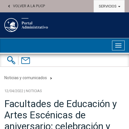
VOLVER A LA PUCP
SERVICIOS
Abri
Buscar:
Contáctenos
Noticias y comunicados
12/04/2022 | NOTICIAS
Facultades de Educación y
Artes Escénicas de
aniversario: celebración y