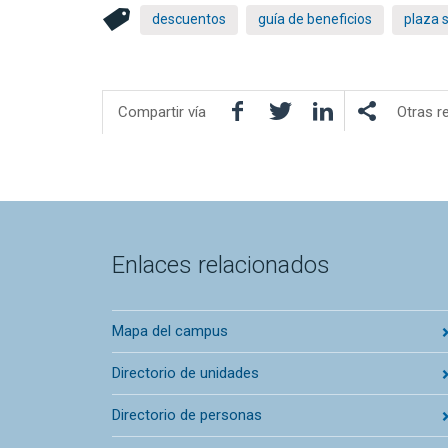
descuentos
guía de beneficios
plaza 
Facebook
Twitter
LinkedIn
Compartir vía
Otras r
Enlaces relacionados
Mapa del campus
Directorio de unidades
Directorio de personas