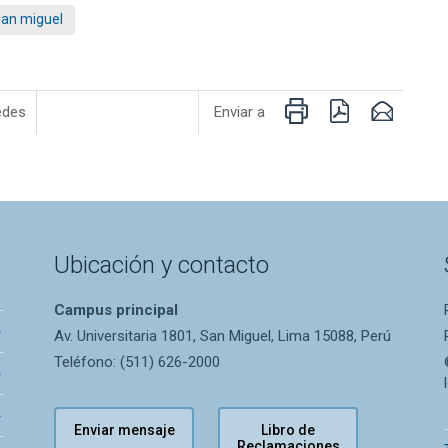
san miguel
Imprimir
PDF
Email
edes
Enviar a
Ubicación y contacto
Campus principal
Av. Universitaria 1801, San Miguel, Lima 15088, Perú
Teléfono: (511) 626-2000
Enviar mensaje
Libro de
Reclamaciones