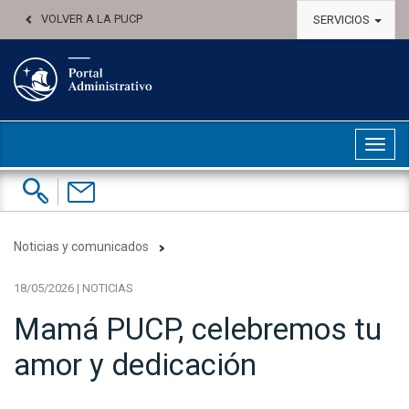
VOLVER A LA PUCP
SERVICIOS
Abri
Buscar:
Contáctenos
Noticias y comunicados
18/05/2026 | NOTICIAS
Mamá PUCP, celebremos tu
amor y dedicación