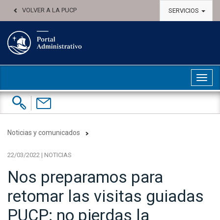
VOLVER A LA PUCP
SERVICIOS
Abri
Buscar:
Contáctenos
Noticias y comunicados
22/03/2022 | NOTICIAS
Nos preparamos para
retomar las visitas guiadas
PUCP: no pierdas la