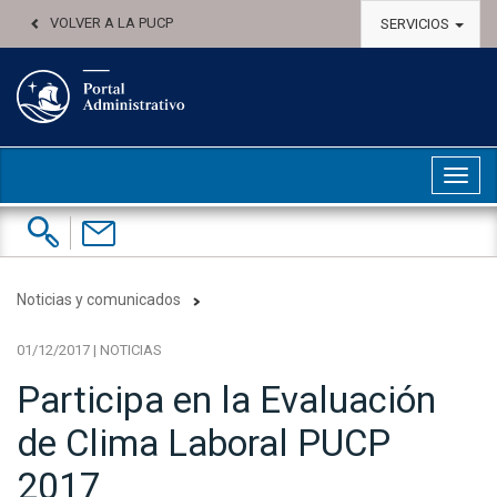
VOLVER A LA PUCP
SERVICIOS
Abri
Buscar:
Contáctenos
Noticias y comunicados
01/12/2017 | NOTICIAS
Participa en la Evaluación
de Clima Laboral PUCP
2017