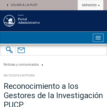
VOLVER A LA PUCP
SERVICIOS
Abri
Buscar:
Contáctenos
Noticias y comunicados
06/10/2016 | NOTICIAS
Reconocimiento a los
Gestores de la Investigación
PUCP