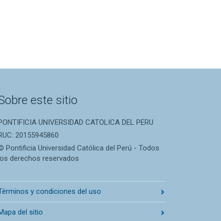
Sobre este sitio
PONTIFICIA UNIVERSIDAD CATOLICA DEL PERU
RUC: 20155945860
© Pontificia Universidad Católica del Perú - Todos
los derechos reservados
Términos y condiciones del uso
Mapa del sitio