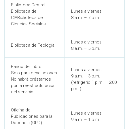
Biblioteca Central
Biblioteca del
Lunes a viernes
CIABiblioteca de
8 a.m. – 7 p.m.
Ciencias Sociales
Lunes a viernes
Biblioteca de Teología
8 a.m. – 5 p.m.
Banco del Libro
Lunes a viernes
Solo para devoluciones.
9 a.m. – 3 p.m.
No habrá préstamos
(refrigerio 1 p.m. – 2:00
por la reestructuración
p.m.)
del servicio.
Oficina de
Lunes a viernes
Publicaciones para la
9 a.m. – 1 p.m.
Docencia (OPD)