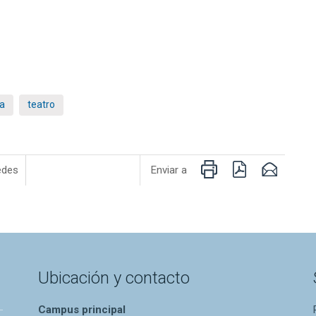
la
teatro
Imprimir
PDF
Email
edes
Enviar a
Ubicación y contacto
Campus principal