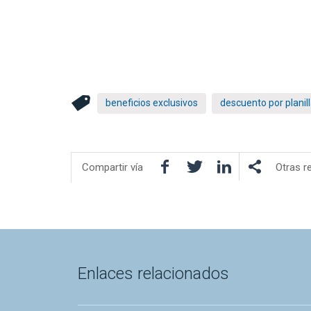
beneficios exclusivos
descuento por planil
Facebook
Twitter
LinkedIn
Compartir vía
Otras r
Enlaces relacionados