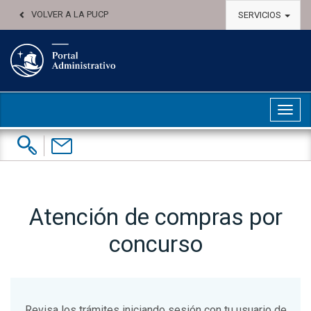
VOLVER A LA PUCP
SERVICIOS
Abri
Buscar:
Contáctenos
Atención de compras por
concurso
Revisa los trámites iniciando sesión con tu usuario de