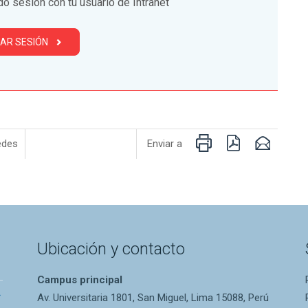
do sesión con tu usuario de Intranet
CIAR SESIÓN
Imprimir
PDF
Email
edes
Enviar a
Ubicación y contacto
Campus principal
Av. Universitaria 1801, San Miguel, Lima 15088, Perú