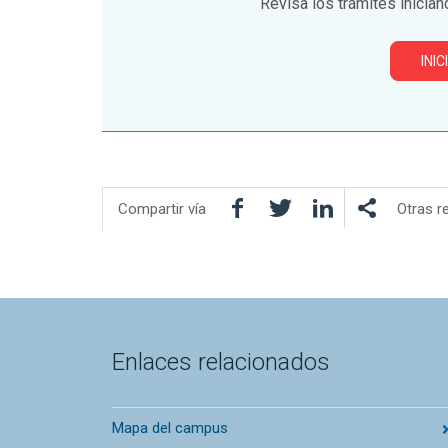
Revisa los trámites inician
INI
Facebook
Twitter
LinkedIn
Compartir vía
Otras r
Enlaces relacionados
Mapa del campus