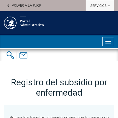
VOLVER A LA PUCP
SERVICIOS
Abri
Buscar:
Contáctenos
Registro del subsidio por
enfermedad
Revisa los trámites iniciando sesión con tu usuario de