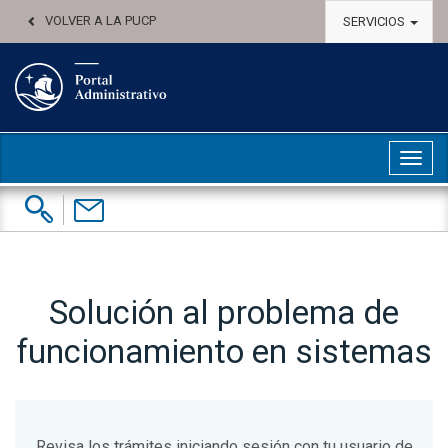
VOLVER A LA PUCP
SERVICIOS
Abri
Buscar:
Contáctenos
Solución al problema de
funcionamiento en sistemas
Revisa los trámites iniciando sesión con tu usuario de