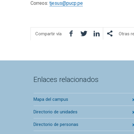
Correos:
tjesus@pucp.pe
Facebook
Twitter
LinkedIn
Compartir vía
Otras r
Enlaces relacionados
Mapa del campus
Directorio de unidades
Directorio de personas