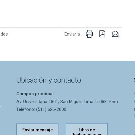
Imprimir
PDF
Email
edes
Enviar a
Ubicación y contacto
Campus principal
Av. Universitaria 1801, San Miguel, Lima 15088, Perú
Teléfono: (511) 626-2000
Enviar mensaje
Libro de
Reclamaciones