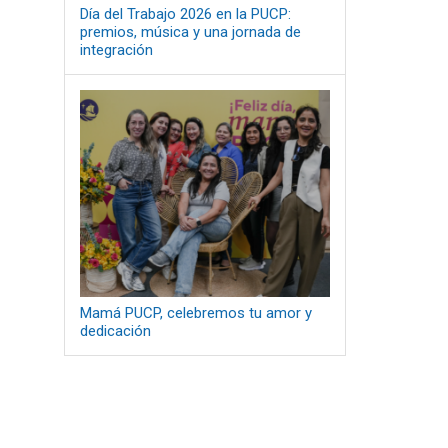
Día del Trabajo 2026 en la PUCP:
premios, música y una jornada de
integración
Mamá PUCP, celebremos tu amor y
dedicación