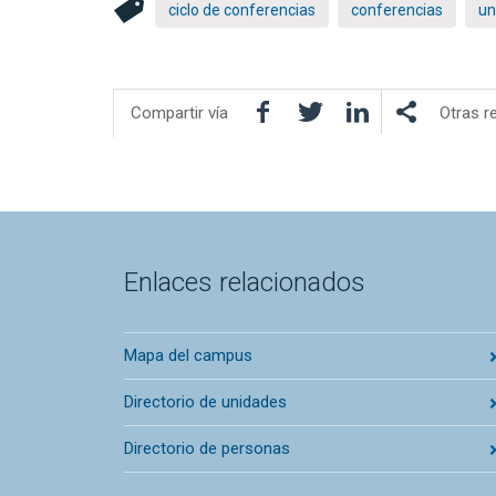
ciclo de conferencias
conferencias
un
Facebook
Twitter
LinkedIn
Compartir vía
Otras r
Enlaces relacionados
Mapa del campus
Directorio de unidades
Directorio de personas