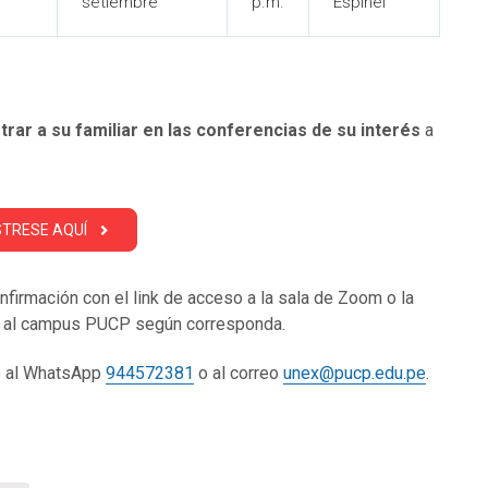
setiembre
p.m.
Espinel
trar a su familiar en las conferencias de su interés
a
STRESE AQUÍ
onfirmación con el link de acceso a la sala de Zoom o la
o al campus PUCP según corresponda.
se al WhatsApp
944572381
o al correo
unex@pucp.edu.pe
.