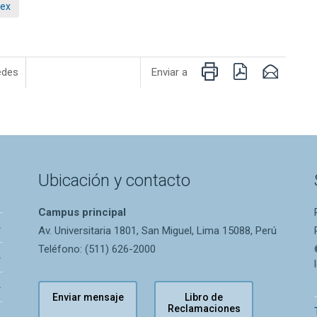
ex
Imprimir
PDF
Email
edes
Enviar a
Ubicación y contacto
Campus principal
Av. Universitaria 1801, San Miguel, Lima 15088, Perú
Teléfono: (511) 626-2000
Enviar mensaje
Libro de
Reclamaciones