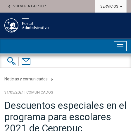
VOLVER A LA PUCP
SERVICIOS
Abri
Buscar:
Contáctenos
Noticias y comunicados
31/05/2021 | COMUNICADOS
Descuentos especiales en el
programa para escolares
2021 de Ceprepuc