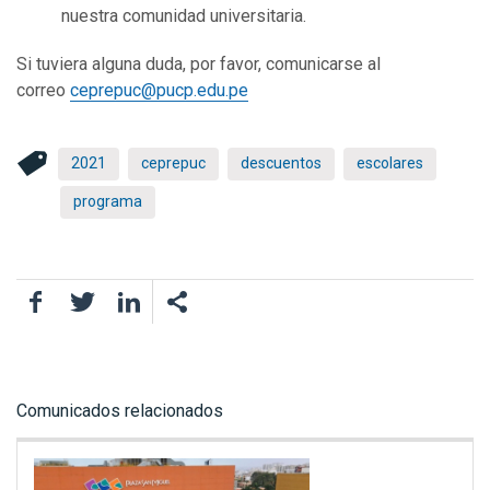
nuestra comunidad universitaria.
Si tuviera alguna duda, por favor, comunicarse al
correo
ceprepuc@pucp.edu.pe
2021
ceprepuc
descuentos
escolares
programa
Facebook
Twitter
LinkedIn
Comunicados relacionados