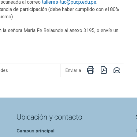
 escaneada al correo
talleres-tuc@pucp.edu.pe
.
nstancia de participación (debe haber cumplido con el 80%
mismo).
n la señora Maria Fe Belaunde al anexo 3195, o envíe un
Imprimir
PDF
Email
edes
Enviar a
Ubicación y contacto
Campus principal