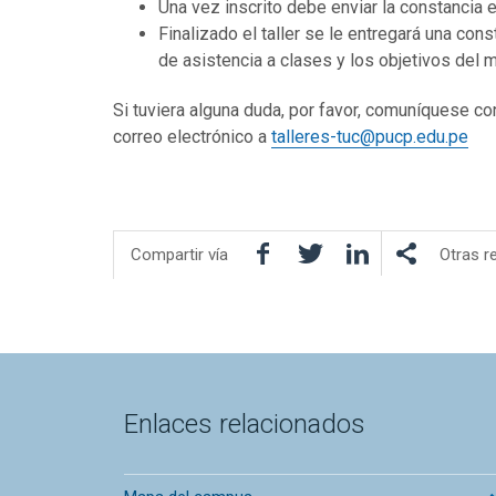
Una vez inscrito debe enviar la constancia
Finalizado el taller se le entregará una co
de asistencia a clases y los objetivos del 
Si tuviera alguna duda, por favor, comuníquese co
correo electrónico a
talleres-tuc@pucp.edu.pe
Facebook
Twitter
LinkedIn
Compartir vía
Otras r
Enlaces relacionados