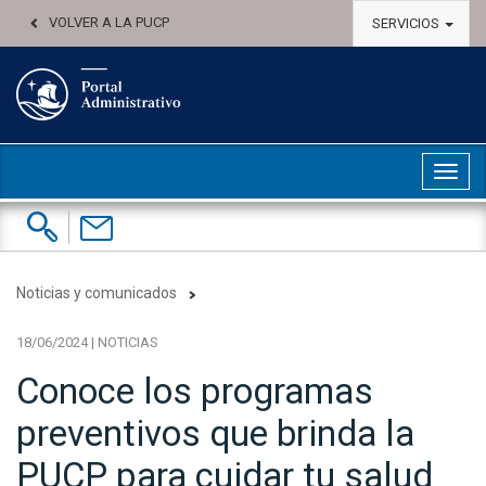
VOLVER A LA PUCP
SERVICIOS
Abri
Buscar:
Contáctenos
Noticias y comunicados
18/06/2024 | NOTICIAS
Conoce los programas
preventivos que brinda la
PUCP para cuidar tu salud