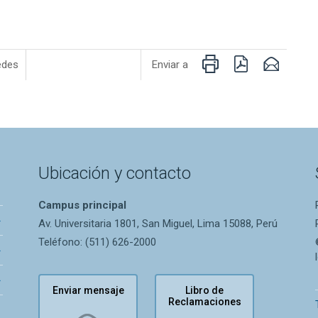
Imprimir
PDF
Email
edes
Enviar a
Ubicación y contacto
Campus principal
Av. Universitaria 1801, San Miguel, Lima 15088, Perú
Teléfono: (511) 626-2000
Enviar mensaje
Libro de
Reclamaciones