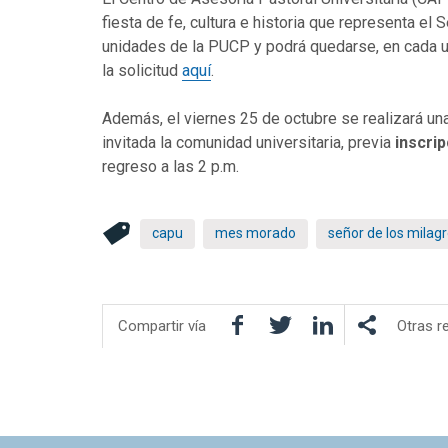
fiesta de fe, cultura e historia que representa el 
unidades de la PUCP y podrá quedarse, en cada una 
la solicitud
aquí
.
Además, el viernes 25 de octubre se realizará una 
invitada la comunidad universitaria, previa
inscrip
regreso a las 2 p.m.
capu
mes morado
señor de los milag
Facebook
Twitter
LinkedIn
Compartir vía
Otras r