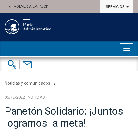
VOLVER A LA PUCP
SERVICIOS
Abri
Buscar:
Contáctenos
Noticias y comunicados
06/12/2022 | NOTICIAS
Panetón Solidario: ¡Juntos
logramos la meta!