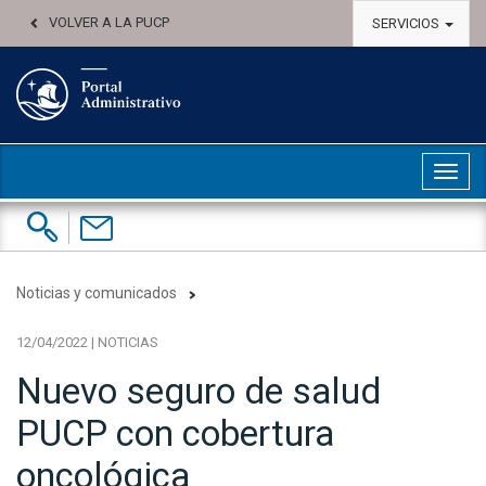
VOLVER A LA PUCP
SERVICIOS
Abri
Buscar:
Contáctenos
Noticias y comunicados
12/04/2022 | NOTICIAS
Nuevo seguro de salud
PUCP con cobertura
oncológica