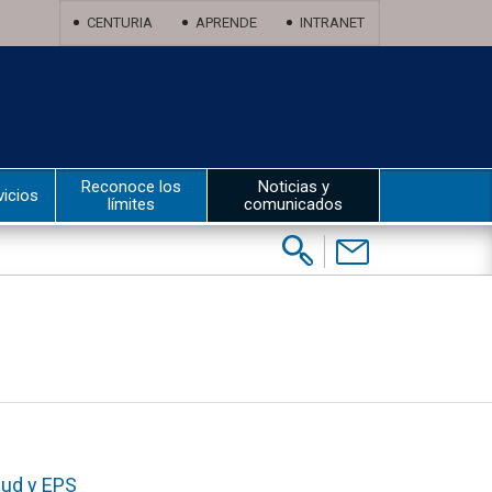
CENTURIA
APRENDE
INTRANET
Reconoce los
Noticias y
vicios
límites
comunicados
Buscar:
Contáctenos
lud y EPS