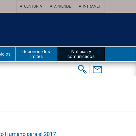
CENTURIA
APRENDE
INTRANET
Reconoce los
Noticias y
vicios
límites
comunicados
Buscar:
Contáctenos
nto Humano para el 2017