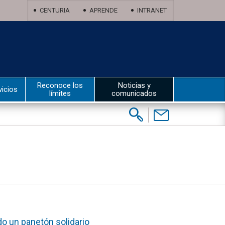
CENTURIA
APRENDE
INTRANET
Reconoce los
Noticias y
vicios
límites
comunicados
Buscar:
Contáctenos
o un panetón solidario